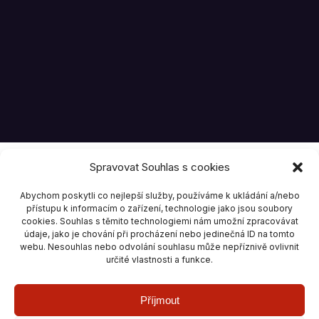
Spravovat Souhlas s cookies
Abychom poskytli co nejlepší služby, používáme k ukládání a/nebo
přístupu k informacím o zařízení, technologie jako jsou soubory
cookies. Souhlas s těmito technologiemi nám umožní zpracovávat
údaje, jako je chování při procházení nebo jedinečná ID na tomto
webu. Nesouhlas nebo odvolání souhlasu může nepříznivě ovlivnit
určité vlastnosti a funkce.
Příjmout