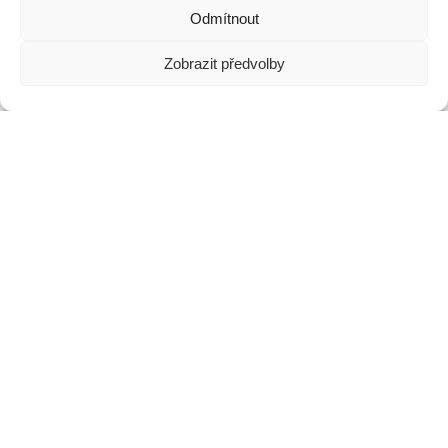
Odmítnout
Zobrazit předvolby
Klimatizace
Fotovoltaika
Tepelná
čerpadla
© 2026 Skupina EAKON
CREATED BY