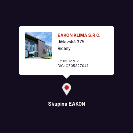
EAKON KLIMA S.R.O.
Jihlavská 375
Říčany
IČ: 0532707
DIČ: CZ05327041
Skupina EAKON