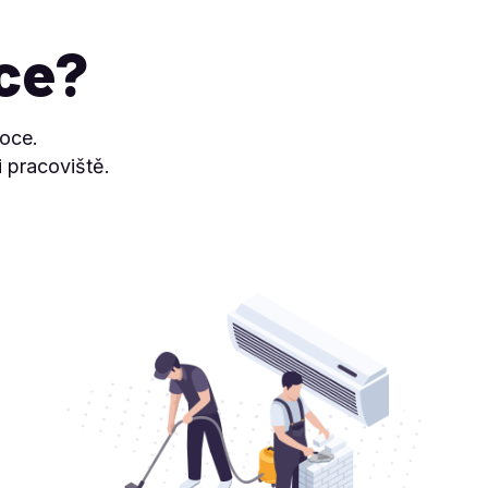
ace?
oce.
 pracoviště.