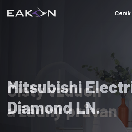
Ceník
Mitsubishi Electr
Čistý vzduch
Diamond LN.
a žádný průvan