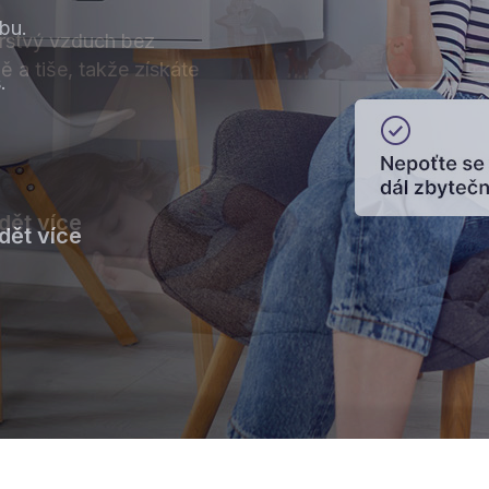
bu.
erstvý vzduch bez
 a tiše, takže získáte
.
dět více
dět více