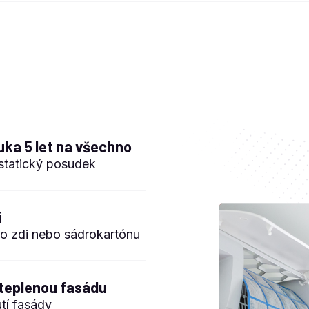
ruka 5 let na všechno
statický posudek
í
o zdi nebo sádrokartónu
ateplenou fasádu
tí fasády