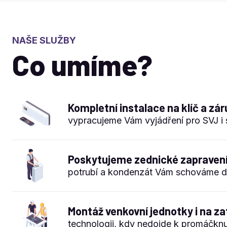
NAŠE SLUŽBY
Co umíme?
Kompletní instalace na klíč a zá
vypracujeme Vám vyjádření pro SVJ i 
Poskytujeme zednické zapraven
potrubí a kondenzát Vám schováme d
Montáž venkovní jednotky i na z
technologii, kdy nedojde k promáčknu