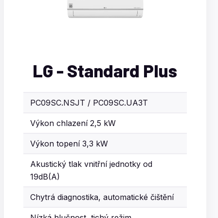
LG - Standard Plus
PC09SC.NSJT / PC09SC.UA3T
Výkon chlazení 2,5 kW
Výkon topení 3,3 kW
Akustický tlak vnitřní jednotky od
19dB(A)
Chytrá diagnostika, automatické čištění
Nízká hlučnost, tichý režim