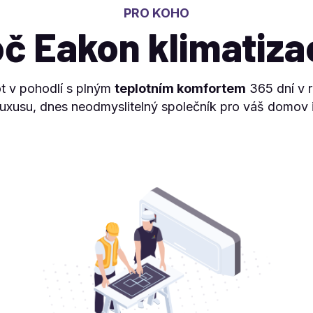
PRO KOHO
č Eakon klimatiz
t v pohodlí s plným
teplotním komfortem
365 dní v r
luxusu, dnes neodmyslitelný společník pro váš domov i