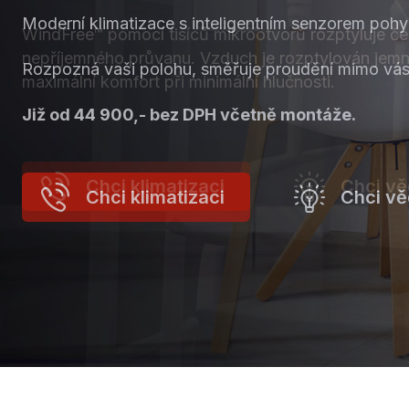
Moderní klimatizace s inteligentním senzorem pohy
WindFree™ pomocí tisíců mikrootvorů rozptyluje č
nepříjemného průvanu. Vzduch je rozptylován jemně
Rozpozná vaši polohu, směřuje proudění mimo vás
maximální komfort při minimální hlučnosti.
Již od 44 900,- bez DPH včetně montáže.
Chci klimatizaci
Chci vě
Chci klimatizaci
Chci vě