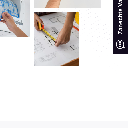
Zanechte Vaše číslo