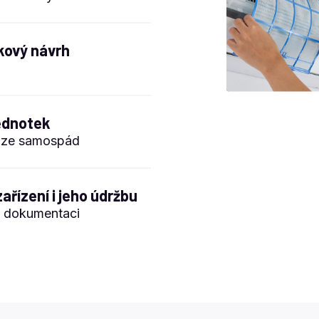
kový návrh
jednotek
elze samospád
ařízení i jeho údržbu
u dokumentaci