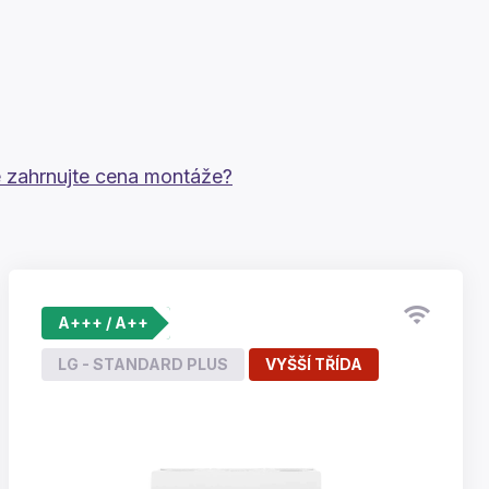
 zahrnujte cena montáže?
A+++ / A++
LG - STANDARD PLUS
VYŠŠÍ TŘÍDA